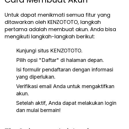
Untuk dapat menikmati semua fitur yang
ditawarkan oleh KENZOTOTO, langkah
pertama adalah membuat akun. Anda bisa
mengikuti langkah-langkah berikut:
Kunjungi situs KENZOTOTO.
Pilih opsi "Daftar" di halaman depan.
Isi formulir pendaftaran dengan informasi
yang diperlukan.
Verifikasi email Anda untuk mengaktifkan
akun.
Setelah aktif, Anda dapat melakukan login
dan mulai bermain!