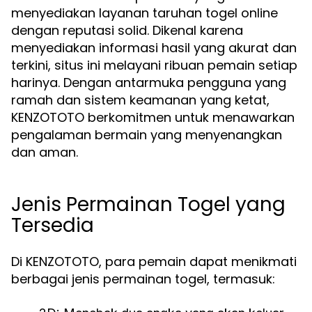
menyediakan layanan taruhan togel online
dengan reputasi solid. Dikenal karena
menyediakan informasi hasil yang akurat dan
terkini, situs ini melayani ribuan pemain setiap
harinya. Dengan antarmuka pengguna yang
ramah dan sistem keamanan yang ketat,
KENZOTOTO berkomitmen untuk menawarkan
pengalaman bermain yang menyenangkan
dan aman.
Jenis Permainan Togel yang
Tersedia
Di KENZOTOTO, para pemain dapat menikmati
berbagai jenis permainan togel, termasuk: