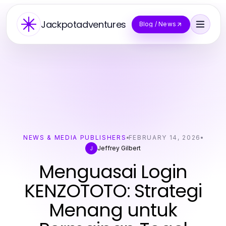
Jackpotadventures
Blog / News
NEWS & MEDIA PUBLISHERS
FEBRUARY 14, 2026
Jeffrey Gilbert
J
Menguasai Login
KENZOTOTO: Strategi
Menang untuk