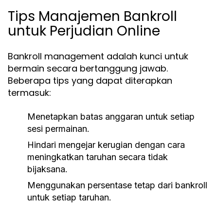
Tips Manajemen Bankroll
untuk Perjudian Online
Bankroll management adalah kunci untuk
bermain secara bertanggung jawab.
Beberapa tips yang dapat diterapkan
termasuk:
Menetapkan batas anggaran untuk setiap
sesi permainan.
Hindari mengejar kerugian dengan cara
meningkatkan taruhan secara tidak
bijaksana.
Menggunakan persentase tetap dari bankroll
untuk setiap taruhan.