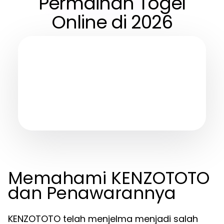
Permainan Togel
Online di 2026
Memahami KENZOTOTO
dan Penawarannya
KENZOTOTO telah menjelma menjadi salah