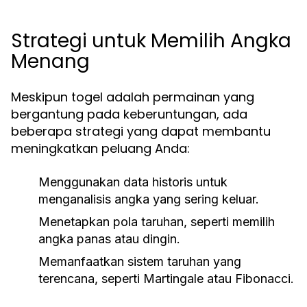
Strategi untuk Memilih Angka
Menang
Meskipun togel adalah permainan yang
bergantung pada keberuntungan, ada
beberapa strategi yang dapat membantu
meningkatkan peluang Anda:
Menggunakan data historis untuk
menganalisis angka yang sering keluar.
Menetapkan pola taruhan, seperti memilih
angka panas atau dingin.
Memanfaatkan sistem taruhan yang
terencana, seperti Martingale atau Fibonacci.