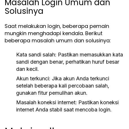
Masalah Login Umum dan
Solusinya
Saat melakukan login, beberapa pemain
mungkin menghadapi kendala. Berikut
beberapa masalah umum dan solusinya:
Kata sandi salah:
Pastikan memasukkan kata
sandi dengan benar, perhatikan huruf besar
dan kecil.
Akun terkunci:
Jika akun Anda terkunci
setelah beberapa kali percobaan salah,
gunakan fitur pemulihan akun.
Masalah koneksi internet:
Pastikan koneksi
internet Anda stabil saat mencoba login.