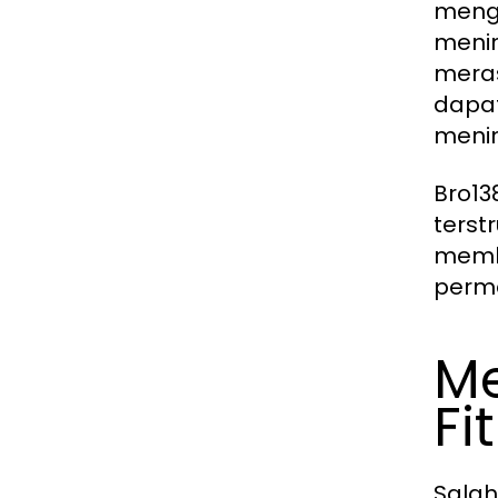
mengi
menin
meras
dapa
menin
Bro13
terst
memb
perm
Me
Fi
Salah