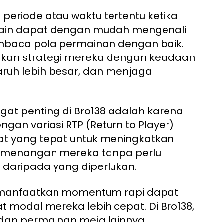
eriode atau waktu tertentu ketika
emain dapat dengan mudah mengenali
mbaca pola permainan dengan baik.
ikan strategi mereka dengan keadaan
aruh lebih besar, dan menjaga
t penting di Bro138 adalah karena
an variasi RTP (Return to Player)
t yang tepat untuk meningkatkan
kemenangan mereka tanpa perlu
 daripada yang diperlukan.
emanfaatkan momentum rapi dapat
modal mereka lebih cepat. Di Bro138,
, dan permainan meja lainnya,