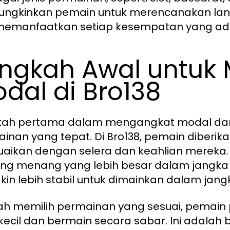
gkinkan pemain untuk merencanakan lang
memanfaatkan setiap kesempatan yang ad
ngkah Awal untuk
dal di Bro138
kah pertama dalam mengangkat modal dar
inan yang tepat. Di Bro138, pemain diberik
uaikan dengan selera dan keahlian merek
ng menang yang lebih besar dalam jangka 
in lebih stabil untuk dimainkan dalam jang
ah memilih permainan yang sesuai, pemain
 kecil dan bermain secara sabar. Ini adalah b