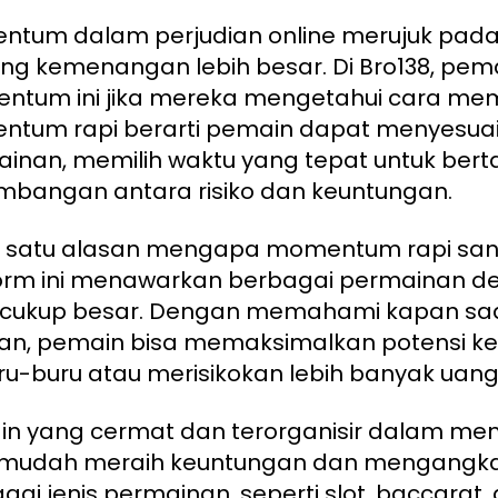
tum dalam perjudian online merujuk pada p
ng kemenangan lebih besar. Di Bro138, p
tum ini jika mereka mengetahui cara me
tum rapi berarti pemain dapat menyesua
inan, memilih waktu yang tepat untuk bert
mbangan antara risiko dan keuntungan.
 satu alasan mengapa momentum rapi sanga
orm ini menawarkan berbagai permainan deng
cukup besar. Dengan memahami kapan saa
an, pemain bisa memaksimalkan potensi 
ru-buru atau merisikokan lebih banyak uang
in yang cermat dan terorganisir dalam m
 mudah meraih keuntungan dan mengangkat 
gai jenis permainan, seperti slot, baccarat