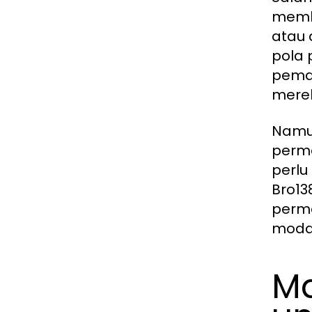
memba
atau 
pola 
pema
merek
Namun
perma
perlu
Bro13
perm
modal
Ma