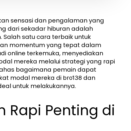
ikan sensasi dan pengalaman yang
ng dari sekadar hiburan adalah
Salah satu cara terbaik untuk
tkan momentum yang tepat dalam
judi online terkemuka, menyediakan
al mereka melalui strategi yang rapi
embahas bagaimana pemain dapat
at modal mereka di
dan
bro138
deal untuk melakukannya.
api Penting di