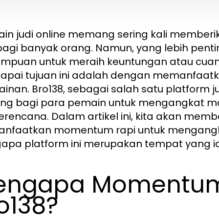
in judi online memang sering kali member
bagi banyak orang. Namun, yang lebih penti
puan untuk meraih keuntungan atau cuan. 
apai tujuan ini adalah dengan memanfaa
inan. Bro138, sebagai salah satu platform 
ng bagi para pemain untuk mengangkat mod
erencana. Dalam artikel ini, kita akan m
nfaatkan momentum rapi untuk mengangk
pa platform ini merupakan tempat yang i
ngapa Momentum R
o138?