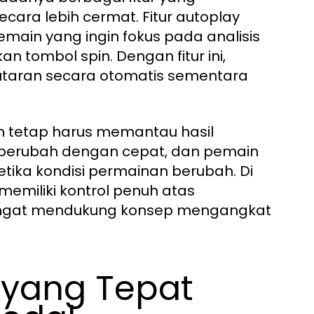
ra lebih cermat. Fitur autoplay
emain yang ingin fokus pada analisis
n tombol spin. Dengan fitur ini,
taran secara otomatis sementara
in tetap harus memantau hasil
 berubah dengan cepat, dan pemain
etika kondisi permainan berubah. Di
 memiliki kontrol penuh atas
angat mendukung konsep mengangkat
 yang Tepat