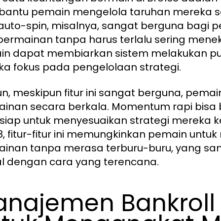
ntu pemain mengelola taruhan mereka seca
auto-spin, misalnya, sangat berguna bagi p
permainan tanpa harus terlalu sering meneka
in dapat membiarkan sistem melakukan pu
a fokus pada pengelolaan strategi.
, meskipun fitur ini sangat berguna, pema
inan secara berkala. Momentum rapi bisa
 siap untuk menyesuaikan strategi mereka k
8, fitur-fitur ini memungkinkan pemain untuk
ainan tanpa merasa terburu-buru, yang s
 dengan cara yang terencana.
najemen Bankroll