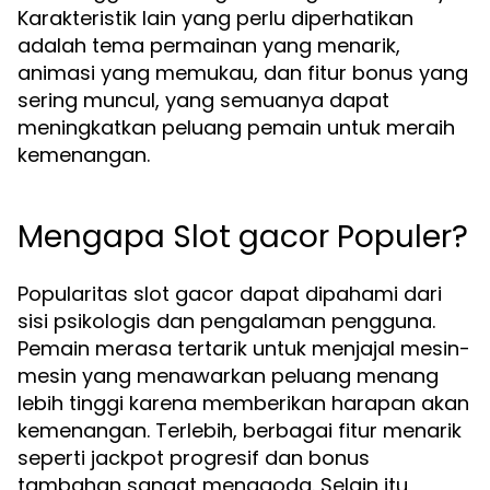
Karakteristik lain yang perlu diperhatikan
adalah tema permainan yang menarik,
animasi yang memukau, dan fitur bonus yang
sering muncul, yang semuanya dapat
meningkatkan peluang pemain untuk meraih
kemenangan.
Mengapa Slot gacor Populer?
Popularitas slot gacor dapat dipahami dari
sisi psikologis dan pengalaman pengguna.
Pemain merasa tertarik untuk menjajal mesin-
mesin yang menawarkan peluang menang
lebih tinggi karena memberikan harapan akan
kemenangan. Terlebih, berbagai fitur menarik
seperti jackpot progresif dan bonus
tambahan sangat menggoda. Selain itu,