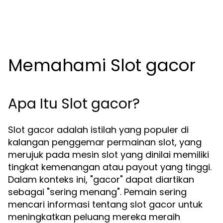
Memahami Slot gacor
Apa Itu Slot gacor?
Slot gacor adalah istilah yang populer di
kalangan penggemar permainan slot, yang
merujuk pada mesin slot yang dinilai memiliki
tingkat kemenangan atau payout yang tinggi.
Dalam konteks ini, "gacor" dapat diartikan
sebagai "sering menang". Pemain sering
mencari informasi tentang slot gacor untuk
meningkatkan peluang mereka meraih