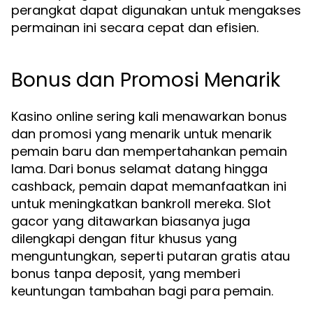
perangkat dapat digunakan untuk mengakses
permainan ini secara cepat dan efisien.
Bonus dan Promosi Menarik
Kasino online sering kali menawarkan bonus
dan promosi yang menarik untuk menarik
pemain baru dan mempertahankan pemain
lama. Dari bonus selamat datang hingga
cashback, pemain dapat memanfaatkan ini
untuk meningkatkan bankroll mereka. Slot
gacor yang ditawarkan biasanya juga
dilengkapi dengan fitur khusus yang
menguntungkan, seperti putaran gratis atau
bonus tanpa deposit, yang memberi
keuntungan tambahan bagi para pemain.