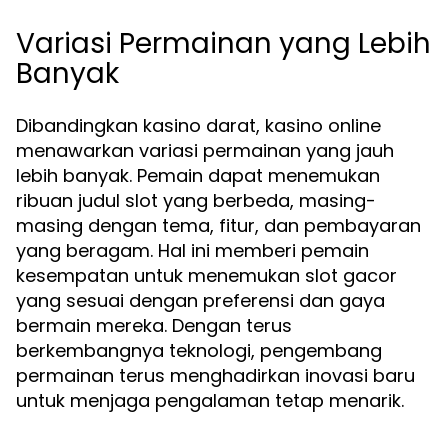
Variasi Permainan yang Lebih
Banyak
Dibandingkan kasino darat, kasino online
menawarkan variasi permainan yang jauh
lebih banyak. Pemain dapat menemukan
ribuan judul slot yang berbeda, masing-
masing dengan tema, fitur, dan pembayaran
yang beragam. Hal ini memberi pemain
kesempatan untuk menemukan slot gacor
yang sesuai dengan preferensi dan gaya
bermain mereka. Dengan terus
berkembangnya teknologi, pengembang
permainan terus menghadirkan inovasi baru
untuk menjaga pengalaman tetap menarik.