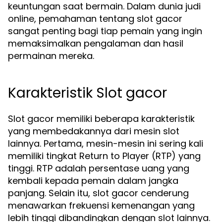
keuntungan saat bermain. Dalam dunia judi
online, pemahaman tentang slot gacor
sangat penting bagi tiap pemain yang ingin
memaksimalkan pengalaman dan hasil
permainan mereka.
Karakteristik Slot gacor
Slot gacor memiliki beberapa karakteristik
yang membedakannya dari mesin slot
lainnya. Pertama, mesin-mesin ini sering kali
memiliki tingkat Return to Player (RTP) yang
tinggi. RTP adalah persentase uang yang
kembali kepada pemain dalam jangka
panjang. Selain itu, slot gacor cenderung
menawarkan frekuensi kemenangan yang
lebih tinggi dibandingkan dengan slot lainnya.