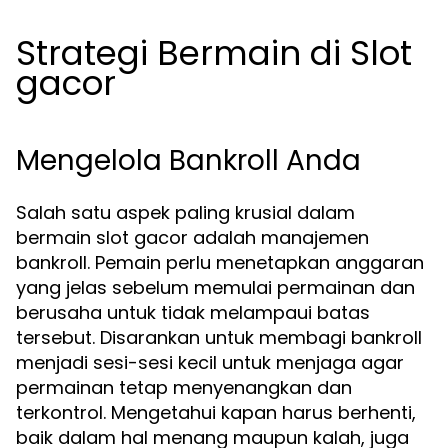
Strategi Bermain di Slot
gacor
Mengelola Bankroll Anda
Salah satu aspek paling krusial dalam
bermain slot gacor adalah manajemen
bankroll. Pemain perlu menetapkan anggaran
yang jelas sebelum memulai permainan dan
berusaha untuk tidak melampaui batas
tersebut. Disarankan untuk membagi bankroll
menjadi sesi-sesi kecil untuk menjaga agar
permainan tetap menyenangkan dan
terkontrol. Mengetahui kapan harus berhenti,
baik dalam hal menang maupun kalah, juga