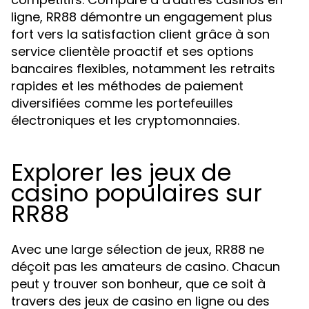
ligne, RR88 démontre un engagement plus
fort vers la satisfaction client grâce à son
service clientèle proactif et ses options
bancaires flexibles, notamment les retraits
rapides et les méthodes de paiement
diversifiées comme les portefeuilles
électroniques et les cryptomonnaies.
Explorer les jeux de
casino populaires sur
RR88
Avec une large sélection de jeux, RR88 ne
déçoit pas les amateurs de casino. Chacun
peut y trouver son bonheur, que ce soit à
travers des jeux de casino en ligne ou des