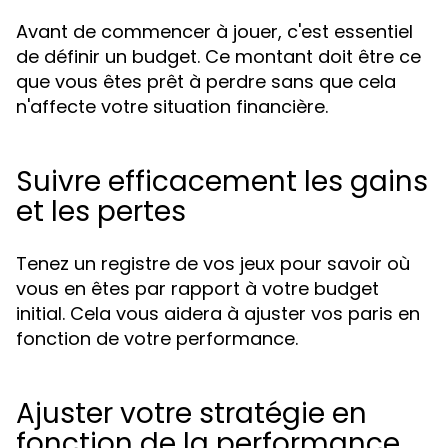
Avant de commencer à jouer, c'est essentiel
de définir un budget. Ce montant doit être ce
que vous êtes prêt à perdre sans que cela
n'affecte votre situation financière.
Suivre efficacement les gains
et les pertes
Tenez un registre de vos jeux pour savoir où
vous en êtes par rapport à votre budget
initial. Cela vous aidera à ajuster vos paris en
fonction de votre performance.
Ajuster votre stratégie en
fonction de la performance