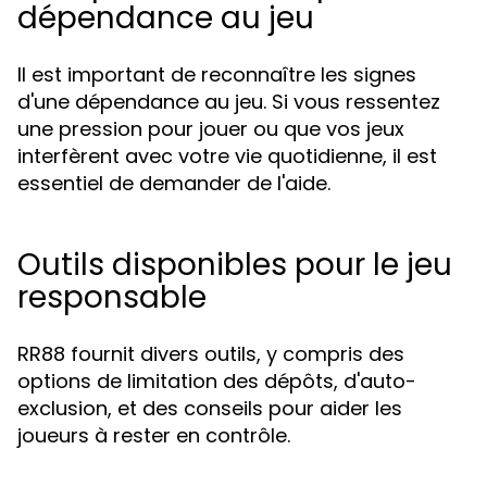
dépendance au jeu
Il est important de reconnaître les signes
d'une dépendance au jeu. Si vous ressentez
une pression pour jouer ou que vos jeux
interfèrent avec votre vie quotidienne, il est
essentiel de demander de l'aide.
Outils disponibles pour le jeu
responsable
RR88 fournit divers outils, y compris des
options de limitation des dépôts, d'auto-
exclusion, et des conseils pour aider les
joueurs à rester en contrôle.