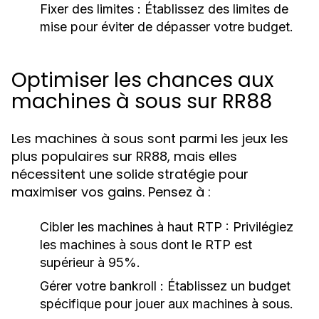
Fixer des limites :
Établissez des limites de
mise pour éviter de dépasser votre budget.
Optimiser les chances aux
machines à sous sur RR88
Les machines à sous sont parmi les jeux les
plus populaires sur RR88, mais elles
nécessitent une solide stratégie pour
maximiser vos gains. Pensez à :
Cibler les machines à haut RTP :
Privilégiez
les machines à sous dont le RTP est
supérieur à 95%.
Gérer votre bankroll :
Établissez un budget
spécifique pour jouer aux machines à sous.