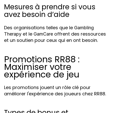
Mesures à prendre si vous
avez besoin d’aide
Des organisations telles que le
Gambling
et le
offrent des ressources
Therapy
GamCare
et un soutien pour ceux qui en ont besoin.
Promotions RR88 :
Maximiser votre
expérience de jeu
Les promotions jouent un rôle clé pour
améliorer l'expérience des joueurs chez RR88.
Types de bonus et