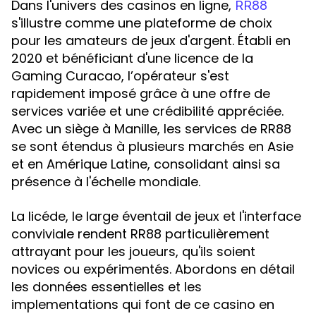
Dans l'univers des casinos en ligne,
RR88
s'illustre comme une plateforme de choix
pour les amateurs de jeux d'argent. Établi en
2020 et bénéficiant d'une licence de la
Gaming Curacao, l’opérateur s'est
rapidement imposé grâce à une offre de
services variée et une crédibilité appréciée.
Avec un siège à Manille, les services de RR88
se sont étendus à plusieurs marchés en Asie
et en Amérique Latine, consolidant ainsi sa
présence à l'échelle mondiale.
La licéde, le large éventail de jeux et l'interface
conviviale rendent RR88 particulièrement
attrayant pour les joueurs, qu'ils soient
novices ou expérimentés. Abordons en détail
les données essentielles et les
implementations qui font de ce casino en