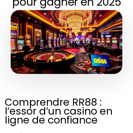
pour gagner en 2025
Comprendre RR88 :
l’essor d’un casino en
ligne de confiance