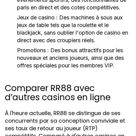
paris en direct et des cotes compétitives.
Jeux de casino :
Des machines à sous aux
jeux de table tels que la roulette et le
blackjack, sans oublier l'option de casino en
direct avec des croupiers réels.
Promotions :
Des bonus attractifs pour les
nouveaux et anciens joueurs, ainsi que des
offres spéciales pour les membres VIP.
Comparer RR88 avec
d’autres casinos en ligne
À l'heure actuelle, RR88 se distingue de ses
concurrents par sa conception conviviale et
ses taux de retour au joueur (RTP)
compétitifs. Comparé à d'autres casinos en