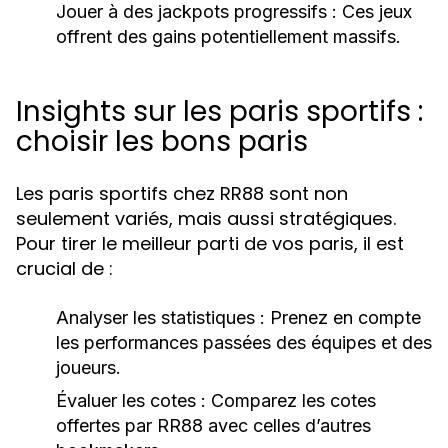
Jouer à des jackpots progressifs :
Ces jeux
offrent des gains potentiellement massifs.
Insights sur les paris sportifs :
choisir les bons paris
Les paris sportifs chez RR88 sont non
seulement variés, mais aussi stratégiques.
Pour tirer le meilleur parti de vos paris, il est
crucial de :
Analyser les statistiques :
Prenez en compte
les performances passées des équipes et des
joueurs.
Évaluer les cotes :
Comparez les cotes
offertes par RR88 avec celles d’autres