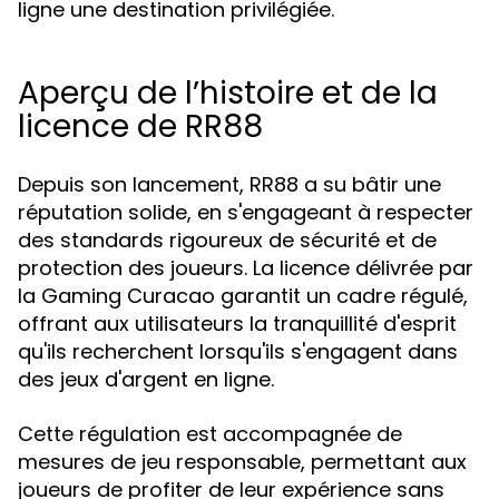
ligne une destination privilégiée.
Aperçu de l’histoire et de la
licence de RR88
Depuis son lancement, RR88 a su bâtir une
réputation solide, en s'engageant à respecter
des standards rigoureux de sécurité et de
protection des joueurs. La licence délivrée par
la Gaming Curacao garantit un cadre régulé,
offrant aux utilisateurs la tranquillité d'esprit
qu'ils recherchent lorsqu'ils s'engagent dans
des jeux d'argent en ligne.
Cette régulation est accompagnée de
mesures de jeu responsable, permettant aux
joueurs de profiter de leur expérience sans