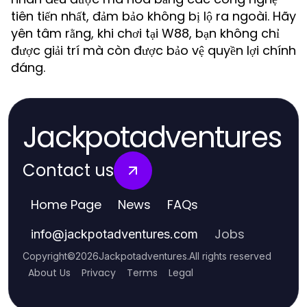
tiên tiến nhất, đảm bảo không bị lộ ra ngoài. Hãy
yên tâm rằng, khi chơi tại W88, bạn không chỉ
được giải trí mà còn được bảo vệ quyền lợi chính
đáng.
Jackpotadventures
Contact us
Home Page
News
FAQs
Jobs
info
@
jackpotadventures.com
Copyright
©
2026
Jackpotadventures
.
All rights reserved
About Us
Privacy
Terms
Legal