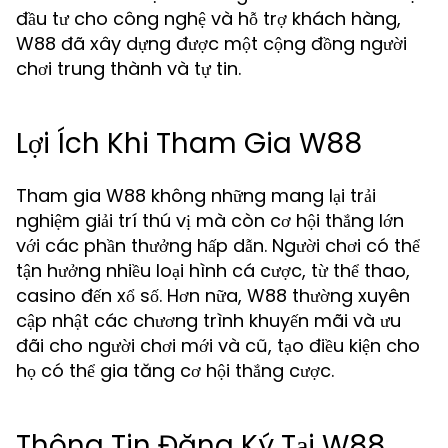
đầu tư cho công nghệ và hỗ trợ khách hàng,
W88 đã xây dựng được một cộng đồng người
chơi trung thành và tự tin.
Lợi Ích Khi Tham Gia W88
Tham gia W88 không những mang lại trải
nghiệm giải trí thú vị mà còn cơ hội thắng lớn
với các phần thưởng hấp dẫn. Người chơi có thể
tận hưởng nhiều loại hình cá cược, từ thể thao,
casino đến xổ số. Hơn nữa, W88 thường xuyên
cập nhật các chương trình khuyến mãi và ưu
đãi cho người chơi mới và cũ, tạo điều kiện cho
họ có thể gia tăng cơ hội thắng cược.
Thông Tin Đăng Ký Tại W88