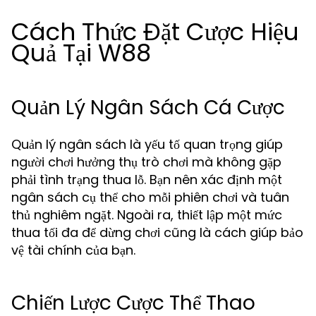
Cách Thức Đặt Cược Hiệu
Quả Tại W88
Quản Lý Ngân Sách Cá Cược
Quản lý ngân sách là yếu tố quan trọng giúp
người chơi hưởng thụ trò chơi mà không gặp
phải tình trạng thua lỗ. Bạn nên xác định một
ngân sách cụ thể cho mỗi phiên chơi và tuân
thủ nghiêm ngặt. Ngoài ra, thiết lập một mức
thua tối đa để dừng chơi cũng là cách giúp bảo
vệ tài chính của bạn.
Chiến Lược Cược Thể Thao