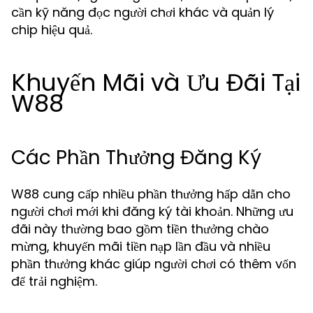
cần kỹ năng đọc người chơi khác và quản lý
chip hiệu quả.
Khuyến Mãi và Ưu Đãi Tại
W88
Các Phần Thưởng Đăng Ký
W88 cung cấp nhiều phần thưởng hấp dẫn cho
người chơi mới khi đăng ký tài khoản. Những ưu
đãi này thường bao gồm tiền thưởng chào
mừng, khuyến mãi tiền nạp lần đầu và nhiều
phần thưởng khác giúp người chơi có thêm vốn
để trải nghiệm.